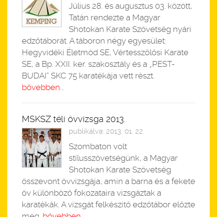
Július 28. és augusztus 03. között,
Tatán rendezte a Magyar
Shotokan Karate Szövetség nyári
edzőtáborát. A táboron négy egyesület:
Hegyvidéki Életmód SE, Vértesszőlősi Karate
SE, a Bp. XXII. ker. szakosztály és a „PEST-
BUDAI” SKC 75 karatékája vett részt.
bővebben...
MSKSZ téli övvizsga 2013.
publikálva: 2013. 01. 22.
Szombaton volt
stílusszövetségünk, a Magyar
Shotokan Karate Szövetség
összevont övvizsgája, amin a barna és a fekete
öv különböző fokozataira vizsgáztak a
karatékák. A vizsgát felkészítő edzőtábor előzte
meg.
bővebben...