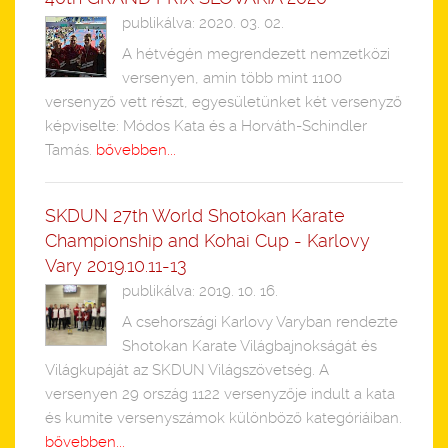
publikálva: 2020. 03. 02.
A hétvégén megrendezett nemzetközi
versenyen, amin több mint 1100
versenyző vett részt, egyesületünket két versenyző
képviselte: Módos Kata és a Horváth-Schindler
Tamás.
bővebben...
SKDUN 27th World Shotokan Karate
Championship and Kohai Cup - Karlovy
Vary 2019.10.11-13
publikálva: 2019. 10. 16.
A csehországi Karlovy Varyban rendezte
Shotokan Karate Világbajnokságát és
Világkupáját az SKDUN Világszövetség. A
versenyen 29 ország 1122 versenyzője indult a kata
és kumite versenyszámok különböző kategóriáiban.
bővebben...