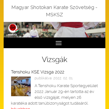
Magyar Shotokan Karate Szövetség -
MSKSZ
Toggle main menu visibi
Vizsgák
Tenshoku KSE Vizsga 2022
publikálva: 2022. 02. 01.
A Tenshoku Karate Sportegyelület
2022 Január 29-én tartotta az év
első vizsgáját, melyen 26
karatéka adott tanúbizonyságot tudásáról .