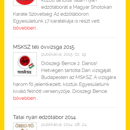
között tartotta Tatán nyári
edzőtáborát a Magyar Shotokan
Karate Szövetség. Az edzőtáboron
Egyesületünk 17 karatékája is részt vett.
bővebben...
MSKSZ téli övvizsga 2015.
publikálva: 2015. 02. 19.
Diószegi Bence 2. Danos!
Hétvégén tartotta Dan vizsgáját
Budapesten az MSKSZ. A vizsgára
három fő jelentkezett, köztük Egyesületünk
kiváló felnőtt versenyzője, Diószegi Bence.
bővebben...
Tatai nyári edzőtábor 2014.
publikálva: 2014. 08. 24.