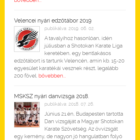
bővebben...
Velencei nyári edzőtábor 2019
publikálva: 2019. 06. 02.
A tavalyihoz hasonlóan, idén
júliusban a Shotokan Karate Liga
keretében, egy bentlakásos
edzőtábort is tartunk Velencén, amin kb. 15-20
egyesület karatékái vesznek részt, legalább
200 fővel.
bővebben...
MSKSZ nyári danvizsga 2018.
publikálva: 2018. 07. 26.
Június 21.én, Budapesten tartotta
Dan vizsgáját a Magyar Shotokan
Karate Szövetség. Az övvizsgát
egy kemény, de nagyon jó hangulatban folyó