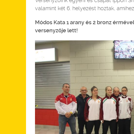
Versenyzőink egyéni és csapat Ippon S
valamint két 6. helyezést hoztak, amihez
Módos Kata 1 arany és 2 bronz érmév
versenyzője lett!