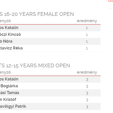
bő
S 16-20 YEARS FEMALE OPEN
enyző
eredmény
s Katalin
1
óczi Kincső
1
b Nóra
1
zlavicz Réka
1
S 12-15 YEARS MIXED OPEN
enyző
eredmény
s Katalin
3
 Boglárka
3
ási Tamás
3
n Kristóf
3
avölgyi Patrik
3