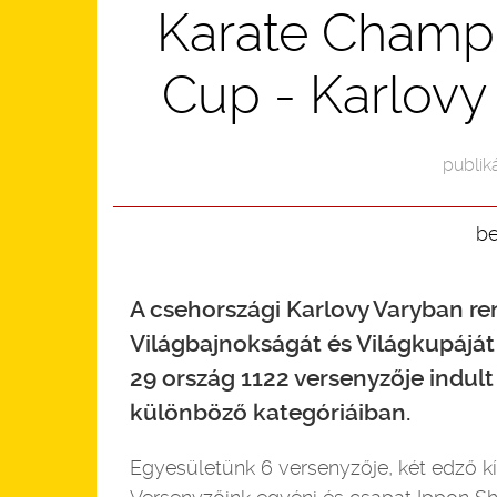
Karate Champi
Cup - Karlovy 
publiká
b
A csehországi Karlovy Varyban r
Világbajnokságát és Világkupájá
29 ország 1122 versenyzője indul
különböző kategóriáiban.
Egyesületünk 6 versenyzője, két edző kí