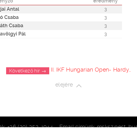
enyző
eredmény
jai Antal
3
ó Csaba
3
áth Csaba
3
avölgyi Pál
3
II. IKF Hungarian Open- Hardy…
Következő hír →
elejére
k: +36 (20) 353-1944 – Email címünk:
Adatkezelési tájékoztató letöltése.