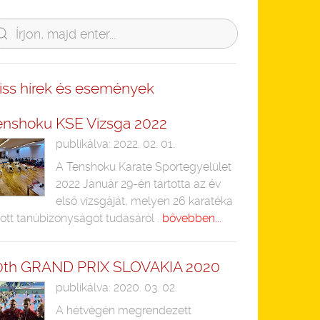
riss hírek és események
enshoku KSE Vizsga 2022
publikálva: 2022. 02. 01.
A Tenshoku Karate Sportegyelület
2022 Január 29-én tartotta az év
első vizsgáját, melyen 26 karatéka
ott tanúbizonyságot tudásáról .
bővebben...
0th GRAND PRIX SLOVAKIA 2020
publikálva: 2020. 03. 02.
A hétvégén megrendezett