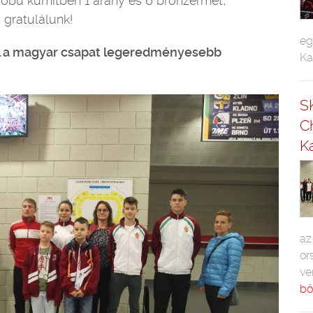
hobu kumitben 1 arany és 6 bronzérmet,
 gratulálunk!
eg
el a magyar csapat legeredményesebb
Ka
S
C
Ka
az
or
ve
bő