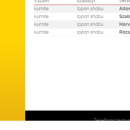
v.szám
szabályr.
vers
kumite
Ippon shobu
Altor
kumite
Ippon shobu
Szab
kumite
Ippon shobu
Horv
kumite
Ippon shobu
Rózs
– Telefonszámun