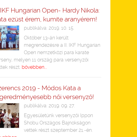
. IKF Hungarian Open- Hardy Nikola:
ata ezüst érem, kumite aranyérem!
publikálva: 2019. 10. 15.
Október 13-án került
megrendezésre a II. IKF Hungarian
Open nemzetközi para karate
rseny, melyen 11 ország para versenyzői
ttek részt.
bővebben...
zerencs 2019 - Módos Kata a
egeredményesebb női versenyző!
publikálva: 2019. 09. 27.
Egyesületünk versenyzői Ippon
Shobu Országos Bajnokságon
vettek részt szeptember 21.-én.