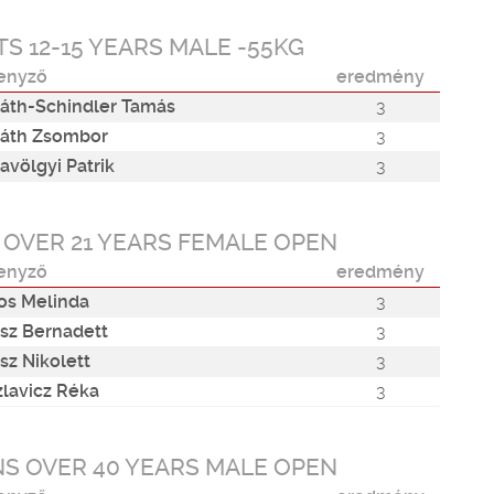
S 12-15 YEARS MALE -55KG
enyző
eredmény
áth-Schindler Tamás
3
áth Zsombor
3
avölgyi Patrik
3
 OVER 21 YEARS FEMALE OPEN
enyző
eredmény
s Melinda
3
sz Bernadett
3
sz Nikolett
3
zlavicz Réka
3
S OVER 40 YEARS MALE OPEN