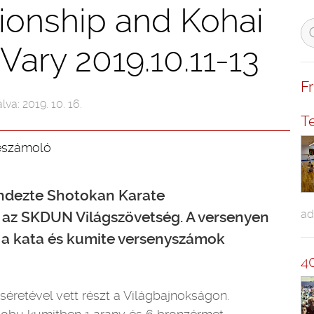
onship and Kohai
Vary 2019.10.11-13
F
lva: 2019. 10. 16.
T
eszámoló
endezte Shotokan Karate
ad
t az SKDUN Világszövetség. A versenyen
t a kata és kumite versenyszámok
4
séretével vett részt a Világbajnokságon.