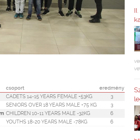
II
k
ve
ve
csoport
eredmény
S
CADETS 14-15 YEARS FEMALE +53KG
3
l
SENIORS OVER 18 YEARS MALE +75 KG
3
ám
CHILDREN 10-11 YEARS MALE -32KG
6
YOUTHS 18-20 YEARS MALE -78KG
6