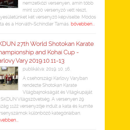
nemzetközi versenyen, amin több
mint 1100 versenyző vett részt,
yesületünket két versenyző képviselte: Módos
ta és a Horváth-Schindler Tamás.
bővebben...
KDUN 27th World Shotokan Karate
hampionship and Kohai Cup -
rlovy Vary 2019.10.11-13
publikálva: 2019. 10. 16.
A csehországi Karlovy Varyban
rendezte Shotokan Karate
Világbajnokságát és Világkupáját
 SKDUN Világszövetség. A versenyen 29
szág 1122 versenyzője indult a kata és kumite
rsenyszámok különböző kategóriáiban.
vebben...