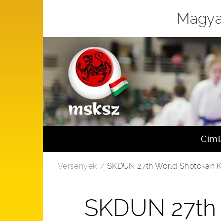
Magya
Cím
Versenyek
SKDUN 27th World Shotokan Ka
SKDUN 27th 