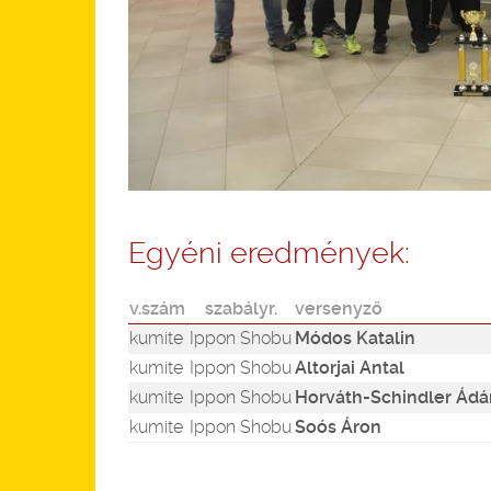
Egyéni eredmények:
v.szám
szabályr.
versenyző
kumite
Ippon Shobu
Módos Katalin
kumite
Ippon Shobu
Altorjai Antal
kumite
Ippon Shobu
Horváth-Schindler Ád
kumite
Ippon Shobu
Soós Áron