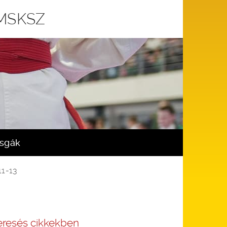
 MSKSZ
zsgák
11-13
eresés cikkekben