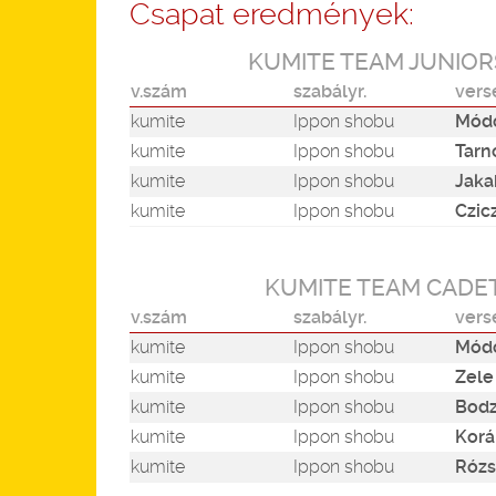
Csapat eredmények:
KUMITE TEAM JUNIOR
v.szám
szabályr.
vers
kumite
Ippon shobu
Módo
kumite
Ippon shobu
Tarn
kumite
Ippon shobu
Jaka
kumite
Ippon shobu
Czic
KUMITE TEAM CADET
v.szám
szabályr.
vers
kumite
Ippon shobu
Módo
kumite
Ippon shobu
Zele
kumite
Ippon shobu
Bodz
kumite
Ippon shobu
Korá
kumite
Ippon shobu
Rózs