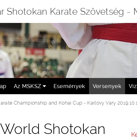
r Shotokan Karate Szövetség -
lap
Az MSKSZ
Események
Versenyek
Vi
rate Championship and Kohai Cup - Karlovy Vary 2019.10.
World Shotokan
K