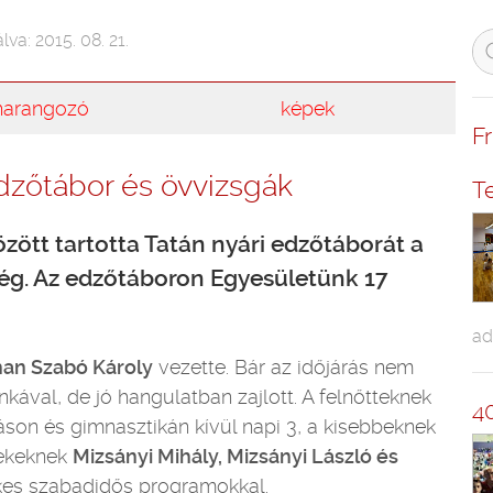
lva: 2015. 08. 21.
harangozó
képek
F
edzőtábor és övvizsgák
T
között tartotta Tatán nyári edzőtáborát a
ég. Az edzőtáboron Egyesületünk 17
ad
han Szabó Károly
vezette. Bár az időjárás nem
ával, de jó hangulatban zajlott. A felnőtteknek
4
son és gimnasztikán kívül napi 3, a kisebbeknek
rekeknek
Mizsányi Mihály, Mizsányi László és
kes szabadidős programokkal.