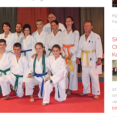
eg
Ka
S
C
Ka
az
or
ve
bő