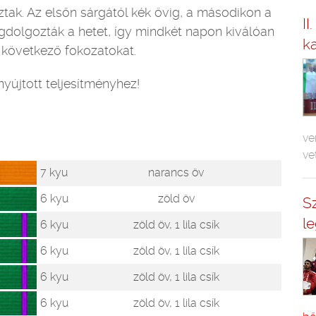
ztak. Az elsőn sárgától kék övig, a másodikon a
II
gdolgozták a hetet, így mindkét napon kiválóan
k
a következő fokozatokat.
yújtott teljesítményhez!
ve
ve
7 kyu
narancs öv
6 kyu
zöld öv
S
l
6 kyu
zöld öv, 1 lila csík
6 kyu
zöld öv, 1 lila csík
6 kyu
zöld öv, 1 lila csík
6 kyu
zöld öv, 1 lila csík