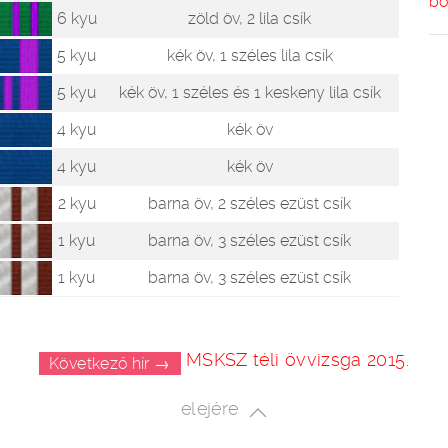
bő
6 kyu
zöld öv, 2 lila csík
5 kyu
kék öv, 1 széles lila csík
5 kyu
kék öv, 1 széles és 1 keskeny lila csík
4 kyu
kék öv
4 kyu
kék öv
2 kyu
barna öv, 2 széles ezüst csík
1 kyu
barna öv, 3 széles ezüst csík
1 kyu
barna öv, 3 széles ezüst csík
MSKSZ téli övvizsga 2015.
Következő hír →
elejére