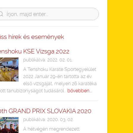
riss hírek és események
enshoku KSE Vizsga 2022
publikálva: 2022. 02. 01.
A Tenshoku Karate Sportegyelület
2022 Január 29-én tartotta az év
első vizsgáját, melyen 26 karatéka
ott tanúbizonyságot tudásáról .
bővebben...
0th GRAND PRIX SLOVAKIA 2020
publikálva: 2020. 03. 02.
A hétvégén megrendezett