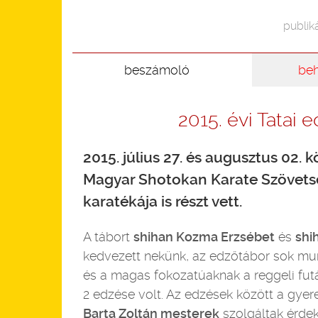
publiká
beszámoló
be
2015. évi Tatai 
2015. július 27. és augusztus 02. 
Magyar Shotokan Karate Szövets
karatékája is részt vett.
A tábort
shihan Kozma Erzsébet
és
shi
kedvezett nekünk, az edzőtábor sok munk
és a magas fokozatúaknak a reggeli futá
2 edzése volt. Az edzések között a gye
Barta Zoltán mesterek
szolgáltak érde