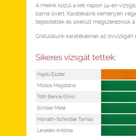
A mieink közül a két napon 14-en vizsgá
barna övért. Karatékáink keményen végi
teljesítettek és sikerült megszerezniük 
Gratulálunk karatékáknak az övvizsgán n
Sikeres vizsgát tettek:
Hajdú Eszter
Módos Magdolna
Tóth Bence Elmó
Schiller Máté
Horváth-Schindler Tamás
Leveleki Antónia