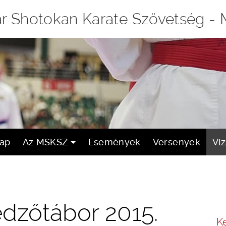
r Shotokan Karate Szövetség -
lap
Az MSKSZ
Események
Versenyek
Vi
 edzőtábor 2015.
K