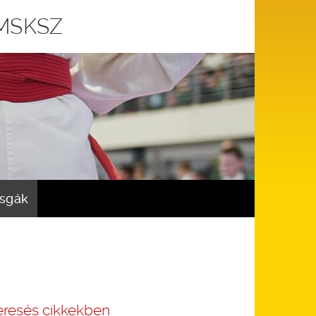
 MSKSZ
zsgák
eresés cikkekben