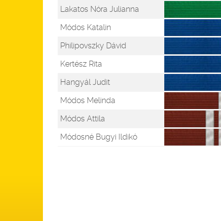
Lakatos Nóra Julianna
Módos Katalin
Philipovszky Dávid
Kertész Rita
Hangyál Judit
Módos Melinda
Módos Attila
Módosné Bugyi Ildikó