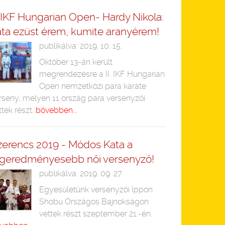
. IKF Hungarian Open- Hardy Nikola:
ata ezüst érem, kumite aranyérem!
publikálva: 2019. 10. 15.
Október 13-án került
megrendezésre a II. IKF Hungarian
Open nemzetközi para karate
rseny, melyen 11 ország para versenyzői
ttek részt.
bővebben...
zerencs 2019 - Módos Kata a
egeredményesebb női versenyző!
publikálva: 2019. 09. 27.
Egyesületünk versenyzői Ippon
Shobu Országos Bajnokságon
vettek részt szeptember 21.-én.