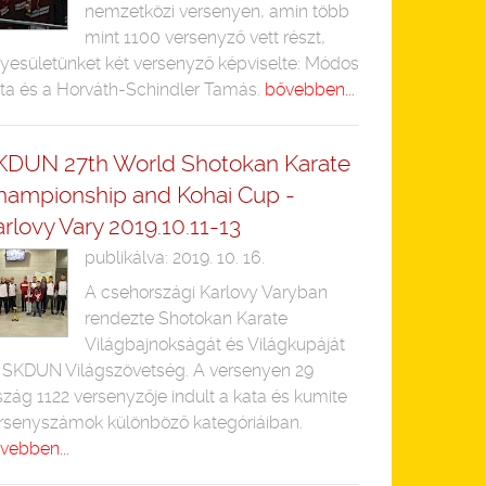
nemzetközi versenyen, amin több
mint 1100 versenyző vett részt,
yesületünket két versenyző képviselte: Módos
ta és a Horváth-Schindler Tamás.
bővebben...
KDUN 27th World Shotokan Karate
hampionship and Kohai Cup -
rlovy Vary 2019.10.11-13
publikálva: 2019. 10. 16.
A csehországi Karlovy Varyban
rendezte Shotokan Karate
Világbajnokságát és Világkupáját
 SKDUN Világszövetség. A versenyen 29
szág 1122 versenyzője indult a kata és kumite
rsenyszámok különböző kategóriáiban.
vebben...