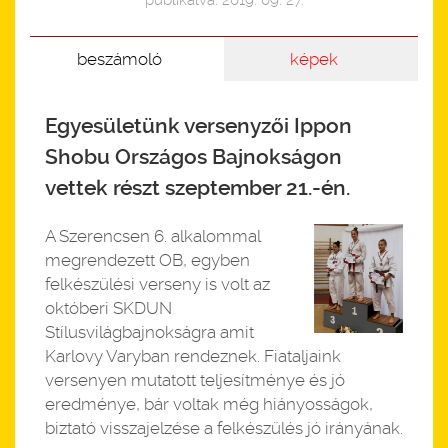
publikálva: 2019. 09. 27.
beszámoló
képek
Egyesületünk versenyzői Ippon
Shobu Országos Bajnokságon
vettek részt szeptember 21.-én.
A Szerencsen 6. alkalommal
megrendezett OB, egyben
felkészülési verseny is volt az
októberi SKDUN
Stílusvilágbajnokságra amit
Karlovy Varyban rendeznek. Fiataljaink
versenyen mutatott teljesítménye és jó
eredménye, bár voltak még hiányosságok,
biztató visszajelzése a felkészülés jó irányának.