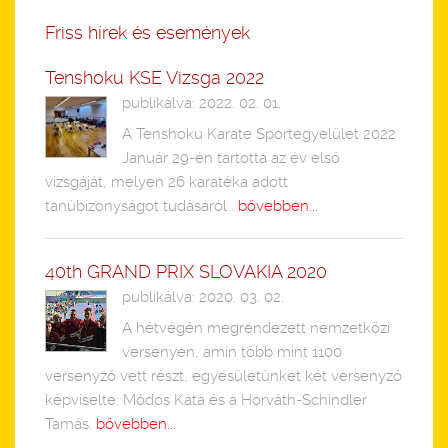
Friss hírek és események
Tenshoku KSE Vizsga 2022
publikálva: 2022. 02. 01.
A Tenshoku Karate Sportegyelület 2022
Január 29-én tartotta az év első
vizsgáját, melyen 26 karatéka adott
tanúbizonyságot tudásáról .
bővebben...
40th GRAND PRIX SLOVAKIA 2020
publikálva: 2020. 03. 02.
A hétvégén megrendezett nemzetközi
versenyen, amin több mint 1100
versenyző vett részt, egyesületünket két versenyző
képviselte: Módos Kata és a Horváth-Schindler
Tamás.
bővebben...