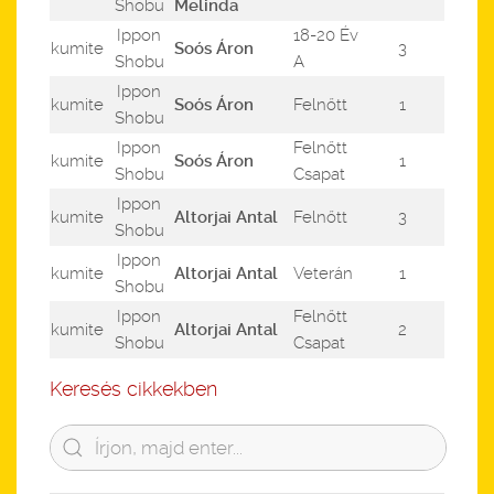
Shobu
Melinda
Ippon
18-20 Év
kumite
Soós Áron
3
Shobu
A
Ippon
kumite
Soós Áron
Felnőtt
1
Shobu
Ippon
Felnőtt
kumite
Soós Áron
1
Shobu
Csapat
Ippon
kumite
Altorjai Antal
Felnőtt
3
Shobu
Ippon
kumite
Altorjai Antal
Veterán
1
Shobu
Ippon
Felnőtt
kumite
Altorjai Antal
2
Shobu
Csapat
Keresés cikkekben