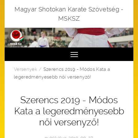
Magyar Shotokan Karate Szövetség -
MSKSZ
Toggle main menu visibi
Versenyek
Szerencs 2019 - Módos Kata a
legeredményesebb női versenyző!
Szerencs 2019 - Módos
Kata a legeredményesebb
női versenyző!