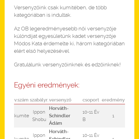
Versenyzőink csak kumitében, de több
kategóriában is indultak.
Az OB legeredményesebb női versenyzője
különdíjat egyesületünk kadet versenyzője
Módos Kata érdemelte ki, három kategóriában
elért első helyezésével.
Gratulálunk versenyzőinknek és edzőinknek!
Egyéni eredmények:
v.szám
szabályr.
versenyző
csoport
eredmény
Horváth-
Ippon
10-11 Év
kumite
Schindler
1
Shobu
B
Ádám
Horváth-
Ippon
10-11 Év