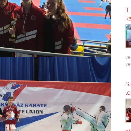
II
k
ve
ve
S
l