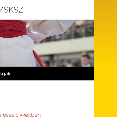
 MSKSZ
zsgák
eresés cikkekben