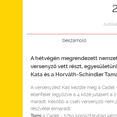
publiká
beszámoló
A hétvégén megrendezett nemzetk
versenyző vett részt, egyesületün
Kata és a Horváth-Schindler Tamá
A versenyzést Kati kezdte meg a Cadet +
ellenfelét legyőzve a 4 közé jutásért a 
maradt. Később a cseh versenyző nem ju
részvétel elmaradt.
Tomi
a Cadet - 52kg korosztályban kezd