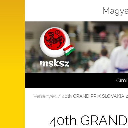
Magya
Cím
Versenyek
40th GRAND PRIX SLOVAKIA 
40th GRAND