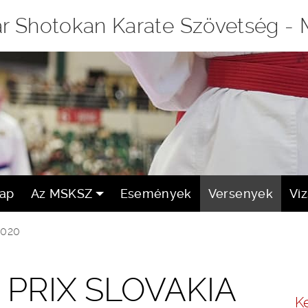
r Shotokan Karate Szövetség -
lap
Az MSKSZ
Események
Versenyek
Vi
2020
 PRIX SLOVAKIA
K