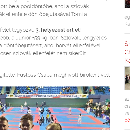
tott be a pooldöntőbe, ahol a szlovák
ák ellenfele döntőbejutásával Tomi a
eg
Ka
felét legyőzve
3. helyezést ért el
!
jebb, a Junior +59 kg-ban. Szlovák, lengyel és
S
a döntőbejutásért, ahol horvát ellenfelével
C
sen szlovák ellenfelét nem sikerült
Ka
ítette. Füstöss Csaba meghívott bíróként vett
az
or
ve
bő