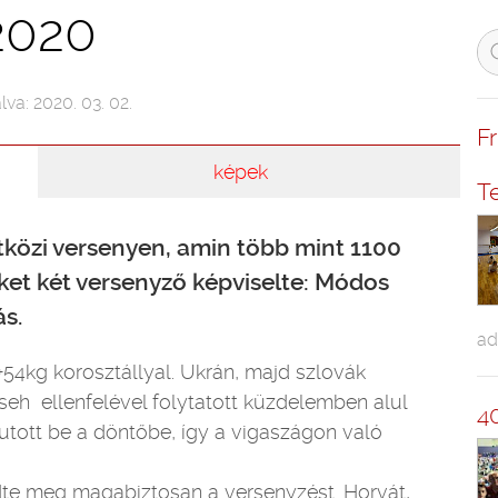
2020
lva: 2020. 03. 02.
F
képek
T
özi versenyen, amin több mint 1100
ket két versenyző képviselte: Módos
s.
ad
54kg korosztállyal. Ukrán, majd szlovák
cseh ellenfelével folytatott küzdelemben alul
4
tott be a döntőbe, így a vigaszágon való
te meg magabiztosan a versenyzést. Horvát,