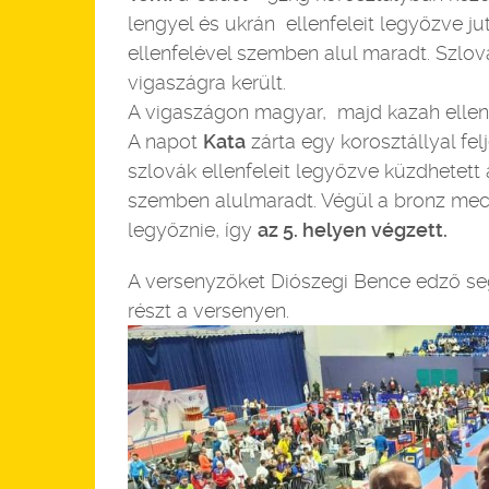
lengyel és ukrán ellenfeleit legyőzve ju
ellenfelével szemben alul maradt. Szlov
vigaszágra került.
A vigaszágon magyar, majd kazah ellen
A napot
Kata
zárta egy korosztállyal fel
szlovák ellenfeleit legyőzve küzdhetett 
szemben alulmaradt. Végül a bronz mecc
legyőznie, így
az 5. helyen végzett.
A versenyzőket Diószegi Bence edző seg
részt a versenyen.