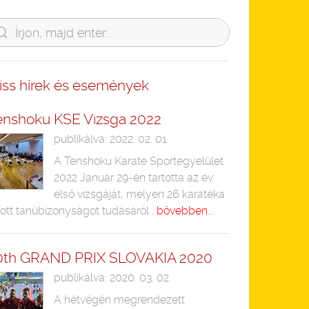
riss hírek és események
enshoku KSE Vizsga 2022
publikálva: 2022. 02. 01.
A Tenshoku Karate Sportegyelület
2022 Január 29-én tartotta az év
első vizsgáját, melyen 26 karatéka
ott tanúbizonyságot tudásáról .
bővebben...
0th GRAND PRIX SLOVAKIA 2020
publikálva: 2020. 03. 02.
A hétvégén megrendezett