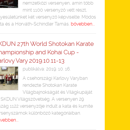
nemzetközi versenyen, amin több
mint 1100 versenyző vett részt,
yesületünket két versenyző képviselte: Módos
ta és a Horváth-Schindler Tamás.
bővebben...
KDUN 27th World Shotokan Karate
hampionship and Kohai Cup -
rlovy Vary 2019.10.11-13
publikálva: 2019. 10. 16.
A csehországi Karlovy Varyban
rendezte Shotokan Karate
Világbajnokságát és Világkupáját
 SKDUN Világszövetség. A versenyen 29
szág 1122 versenyzője indult a kata és kumite
rsenyszámok különböző kategóriáiban.
vebben...