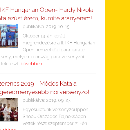
. IKF Hungarian Open- Hardy Nikola:
ata ezüst érem, kumite aranyérem!
publikálva: 2019. 10. 15.
Október 13-án került
megrendezésre a II. IKF Hungarian
Open nemzetközi para karate
rseny, melyen 11 ország para versenyzői
ttek részt.
bővebben...
zerencs 2019 - Módos Kata a
egeredményesebb női versenyző!
publikálva: 2019. 09. 27.
Egyesületünk versenyzői Ippon
Shobu Országos Bajnokságon
vettek részt szeptember 21.-én.