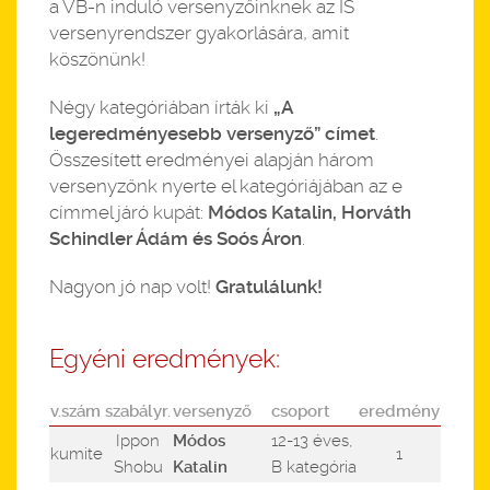
a VB-n induló versenyzőinknek az IS
versenyrendszer gyakorlására, amit
köszönünk!
Négy kategóriában írták ki
„A
legeredményesebb versenyző” címet
.
Összesített eredményei alapján három
versenyzőnk nyerte el kategóriájában az e
címmel járó kupát:
Módos Katalin, Horváth
Schindler Ádám és Soós Áron
.
Nagyon jó nap volt!
Gratulálunk!
Egyéni eredmények:
v.szám
szabályr.
versenyző
csoport
eredmény
Ippon
Módos
12-13 éves,
kumite
1
Shobu
Katalin
B kategória