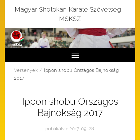
Magyar Shotokan Karate Szövetség -
MSKSZ
Toggle main menu visibi
Versenyek
Ippon shobu Országos Bajnokság
2017
Ippon shobu Országos
Bajnokság 2017
publikálva: 2017. 09. 28.