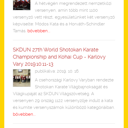
A hétvégén megrendezett nemzetközi
versenyen, amin több mint 1100
versenyző vett részt, egyesületünket két versenyző
képviselte: Módos Kata és a Horváth-Schindler
Tamás.
bővebben...
SKDUN 27th World Shotokan Karate
Championship and Kohai Cup - Karlovy
Vary 2019.10.11-13
publikálva: 2019. 10. 16.
A csehországi Karlovy Varyban rendezte
Shotokan Karate Világbajnokságát és
Világkupáját az SKDUN Világszövetség. A
versenyen 29 ország 1122 versenyzője indult a kata
és kumite versenyszámok különböző kategóriáiban.
bővebben...