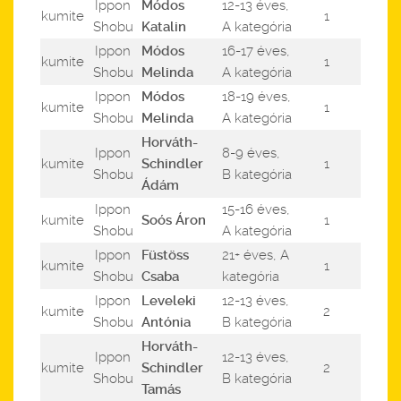
Ippon
Módos
12-13 éves,
kumite
1
Shobu
Katalin
A kategória
Ippon
Módos
16-17 éves,
kumite
1
Shobu
Melinda
A kategória
Ippon
Módos
18-19 éves,
kumite
1
Shobu
Melinda
A kategória
Horváth-
Ippon
8-9 éves,
kumite
Schindler
1
Shobu
B kategória
Ádám
Ippon
15-16 éves,
kumite
Soós Áron
1
Shobu
A kategória
Ippon
Füstöss
21+ éves, A
kumite
1
Shobu
Csaba
kategória
Ippon
Leveleki
12-13 éves,
kumite
2
Shobu
Antónia
B kategória
Horváth-
Ippon
12-13 éves,
kumite
Schindler
2
Shobu
B kategória
Tamás