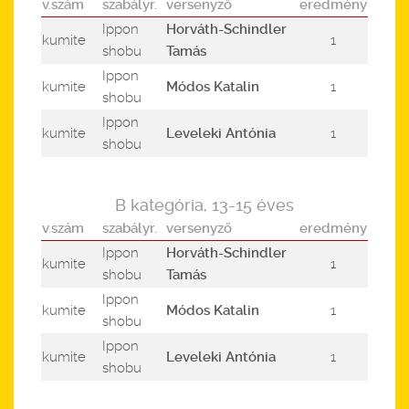
v.szám
szabályr.
versenyző
eredmény
Ippon
Horváth-Schindler
kumite
1
shobu
Tamás
Ippon
kumite
Módos Katalin
1
shobu
Ippon
kumite
Leveleki Antónia
1
shobu
B kategória, 13-15 éves
v.szám
szabályr.
versenyző
eredmény
Ippon
Horváth-Schindler
kumite
1
shobu
Tamás
Ippon
kumite
Módos Katalin
1
shobu
Ippon
kumite
Leveleki Antónia
1
shobu