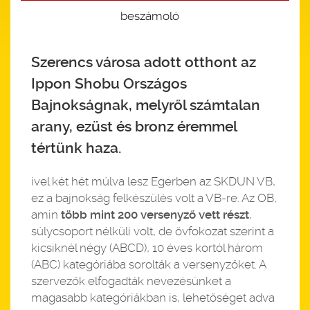
beszámoló
Szerencs városa adott otthont az
Ippon Shobu Országos
Bajnokságnak, melyről számtalan
arany, ezüst és bronz éremmel
tértünk haza.
ivel két hét múlva lesz Egerben az SKDUN VB,
ez a bajnokság felkészülés volt a VB-re. Az OB,
amin
több mint 200 versenyző vett részt
,
súlycsoport nélküli volt, de övfokozat szerint a
kicsiknél négy (ABCD), 10 éves kortól három
(ABC) kategóriába sorolták a versenyzőket. A
szervezők elfogadták nevezésünket a
magasabb kategóriákban is, lehetőséget adva