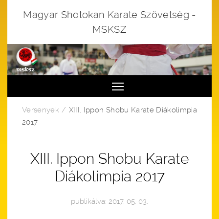
Magyar Shotokan Karate Szövetség -
MSKSZ
Toggle main menu visibi
Versenyek
XIII. Ippon Shobu Karate Diákolimpia
2017
XIII. Ippon Shobu Karate
Diákolimpia 2017
publikálva: 2017. 05. 03.