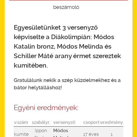
beszámoló
Egyesületünket 3 versenyző
képviselte a Diákolimpián: Módos
Katalin bronz, Módos Melinda és
Schiller Máté arany érmet szereztek
kumitében.
Gratulálunk nekik a szép küzdelmekhez és a
bátor helytálláshoz!
Egyéni eredmények:
v.szám
szabályr.
versenyző
csoport
eredmény
Ippon
Módos
kumite
17 éves
1