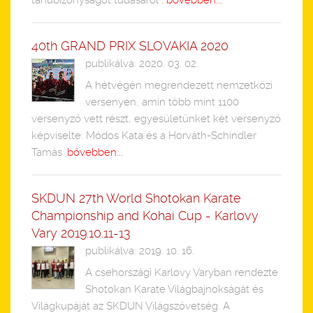
tanúbizonyságot tudásáról .
bővebben...
40th GRAND PRIX SLOVAKIA 2020
publikálva: 2020. 03. 02.
A hétvégén megrendezett nemzetközi
versenyen, amin több mint 1100
versenyző vett részt, egyesületünket két versenyző
képviselte: Módos Kata és a Horváth-Schindler
Tamás.
bővebben...
SKDUN 27th World Shotokan Karate
Championship and Kohai Cup - Karlovy
Vary 2019.10.11-13
publikálva: 2019. 10. 16.
A csehországi Karlovy Varyban rendezte
Shotokan Karate Világbajnokságát és
Világkupáját az SKDUN Világszövetség. A