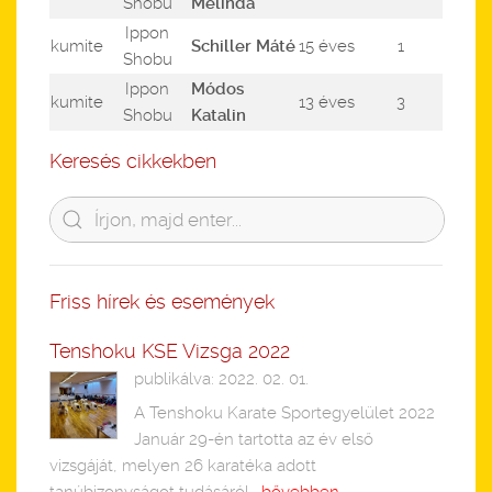
Shobu
Melinda
Ippon
kumite
Schiller Máté
15 éves
1
Shobu
Ippon
Módos
kumite
13 éves
3
Shobu
Katalin
Keresés cikkekben
Friss hírek és események
Tenshoku KSE Vizsga 2022
publikálva: 2022. 02. 01.
A Tenshoku Karate Sportegyelület 2022
Január 29-én tartotta az év első
vizsgáját, melyen 26 karatéka adott