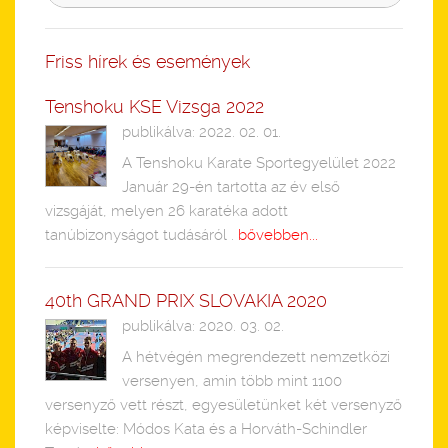
Friss hírek és események
Tenshoku KSE Vizsga 2022
publikálva: 2022. 02. 01.
A Tenshoku Karate Sportegyelület 2022
Január 29-én tartotta az év első
vizsgáját, melyen 26 karatéka adott
tanúbizonyságot tudásáról .
bővebben...
40th GRAND PRIX SLOVAKIA 2020
publikálva: 2020. 03. 02.
A hétvégén megrendezett nemzetközi
versenyen, amin több mint 1100
versenyző vett részt, egyesületünket két versenyző
képviselte: Módos Kata és a Horváth-Schindler