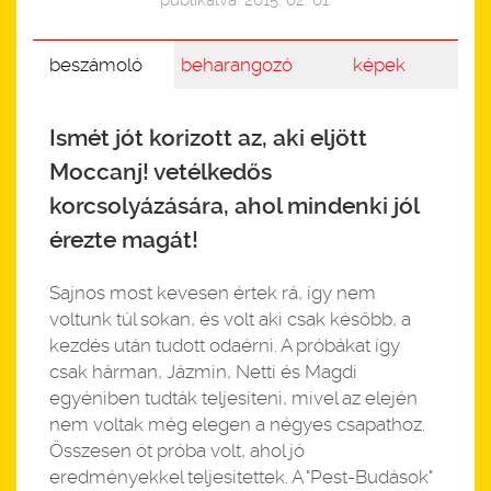
publikálva: 2015. 02. 01.
beszámoló
beharangozó
képek
Ismét jót korizott az, aki eljött
Moccanj! vetélkedős
korcsolyázására, ahol mindenki jól
érezte magát!
Sajnos most kevesen értek rá, így nem
voltunk túl sokan, és volt aki csak később, a
kezdés után tudott odaérni. A próbákat így
csak hárman, Jázmin, Netti és Magdi
egyéniben tudták teljesíteni, mivel az elején
nem voltak még elegen a négyes csapathoz.
Összesen öt próba volt, ahol jó
eredményekkel teljesítettek. A "Pest-Budások"