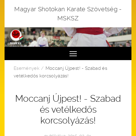
Magyar Shotokan Karate Szövetség -
MSKSZ
Toggle main menu visibi
Események
Moccanj Újpest! - Szabad és
vetélkedős korcsolyázás!
Moccanj Újpest! - Szabad
és vetélkedős
korcsolyázás!